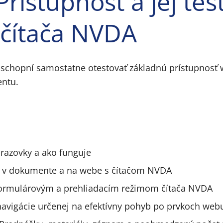
Prístupnosť a jej te
čítača NVDA
 schopní samostatne otestovať základnú prístupnosť
entu.
brazovky a ako funguje
 v dokumente a na webe s čítačom NVDA
formulárovým a prehliadacím režimom čítača NVDA
 navigácie určenej na efektívny pohyb po prvkoch we