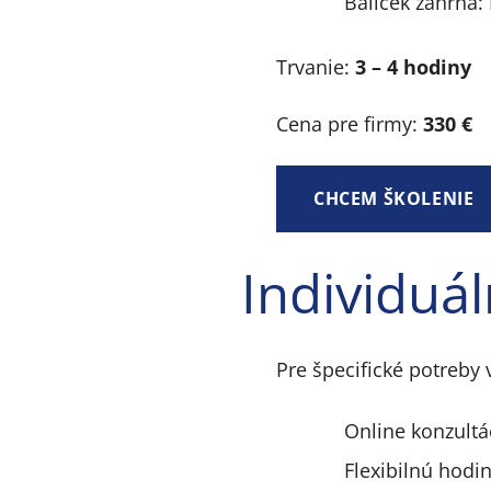
Balíček zahŕňa:
Trvanie:
3 – 4 hodiny
Cena pre firmy:
330 €
CHCEM ŠKOLENIE
Individuá
Pre špecifické potreby 
Online konzultác
Flexibilnú hodi