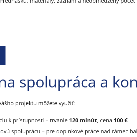
 Prednášku, materiály, záznam a neobmedzený počet 
lna spolupráca a kon
vášho projektu môžete využiť:
iu k prístupnosti – trvanie
120 minút
, cena
100 €
novú spoluprácu – pre doplnkové práce nad rámec bal