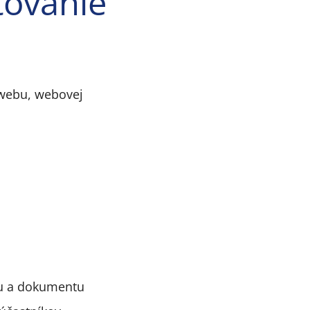
stovanie
 webu, webovej
bu a dokumentu