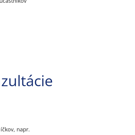
účastníkov
zultácie
íčkov, napr.