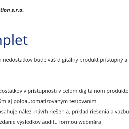
ion s.r.o.
plet
 nedostatkov bude váš digitálny produkt prístupný a v
edostatkov v prístupnosti v celom digitálnom produkt
ým aj poloautomatizovaným testovaním
bsahuje nález, návrh riešenia, príklad riešenia a väz
zdanie výsledkov auditu formou webinára