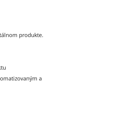
itálnom produkte.
ktu
utomatizovaným a