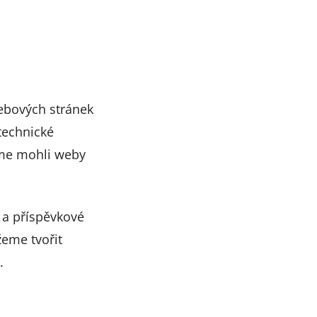
webových stránek
technické
sme mohli weby
 a příspěvkové
žeme tvořit
.