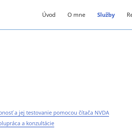
Úvod
O mne
Služby
R
upnosť a jej testovanie pomocou čítača NVDA
olupráca a konzultácie