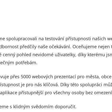
me spolupracovali na testování přístupnosti našich 
i odbornost předčily naše očekávání. Oceňujeme nejen 
aké cenný pohled nevidomé uživatelky, díky kterému j
utečným potřebám.
vuje přes 5000 webových prezentací pro města, obce
ístupnost je pro nás klíčová. Díky této spolupráci mů
plikace přístupnější pro všechny osoby bez omezení
eme s klidným svědomím doporučit.