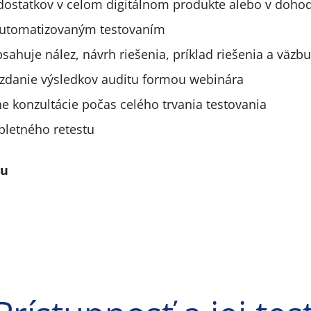
edostatkov v celom digitálnom produkte alebo v doh
utomatizovaným testovaním
bsahuje nález, návrh riešenia, príklad riešenia a väz
zdanie výsledkov auditu formou webinára
e konzultácie počas celého trvania testovania
pletného retestu
hu