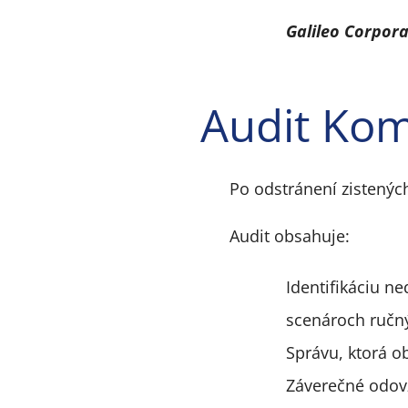
Galileo Corporat
Audit Kom
Po odstránení zistených
Audit obsahuje:
Identifikáciu n
scenároch ručn
Správu, ktorá o
Záverečné odov