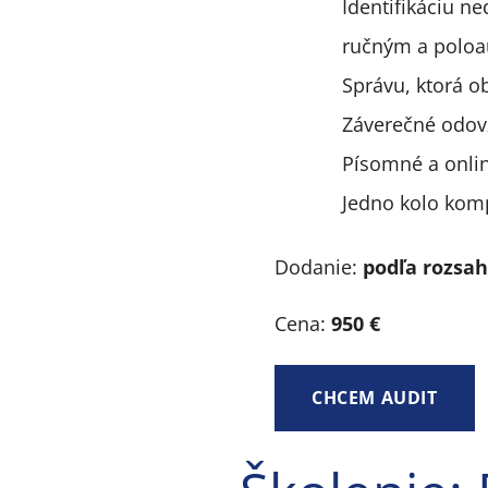
Identifikáciu n
ručným a poloa
Správu, ktorá o
Záverečné odov
Písomné a onlin
Jedno kolo kom
Dodanie:
podľa rozsa
Cena:
950 €
CHCEM AUDIT