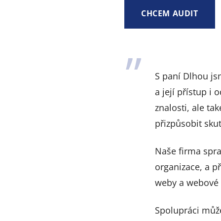
CHCEM AUDIT
Reference
S paní Dlhou js
a její přístup 
znalosti, ale t
přizpůsobit sk
Naše firma spra
organizace, a př
weby a webové a
Spolupráci můž